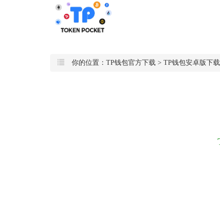
你的位置：
TP钱包官方下载
>
TP钱包安卓版下