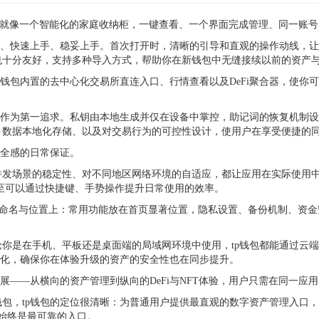
钱包就像一个智能化的家庭收纳柜，一键查看、一个界面完成管理、同一账
手、快速上手、稳妥上手。首次打开时，清晰的引导和直观的操作动线，
也十分友好，支持多种导入方式，帮助你在新钱包中无缝接续以前的资产
钱包内置的去中心化交易所直连入口、行情查看以及DeFi聚合器，使你可
靠作为第一追求。私钥由本地生成并仅在设备中掌控，助记词的恢复机制
、数据本地化存储、以及对交易行为的可控性设计，使用户在享受便捷的
安全感的日常保证。
并发场景的稳定性、对不同地区网络环境的自适应，都让应用在实际使用
至可以通过快捷键、手势操作提升日常使用的效率。
能的命名与位置上：常用功能放在首页显著位置，隐私设置、备份机制、资
你是在手机、平板还是桌面端的局域网环境中使用，tp钱包都能通过云
优化，确保你在体验升级的资产的安全性也在同步提升。
展——从横向的资产管理到纵向的DeFi与NFT体验，用户只需在同一应
包，tp钱包的定位很清晰：为普通用户提供最直观的数字资产管理入口
道始终是最可靠的入口。