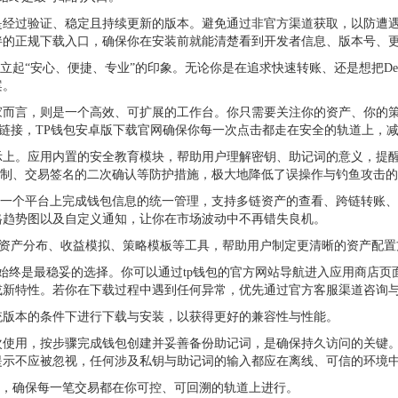
是经过验证、稳定且持续更新的版本。避免通过非官方渠道获取，以防遭
伴的正规下载入口，确保你在安装前就能清楚看到开发者信息、版本号、
“安心、便捷、专业”的印象。无论你是在追求快速转账、还是想把DeFi、
案。
家而言，则是一个高效、可扩展的工作台。你只需要关注你的资产、你的
载链接，
TP钱包安卓版下载官网
确保你每一次点击都走在安全的轨道上，
示上。应用内置的安全教育模块，帮助用户理解密钥、助记词的意义，提
机制、交易签名的二次确认等防护措施，极大地降低了误操作与钓鱼攻击
一个平台上完成钱包信息的统一管理，支持多链资产的查看、跨链转账、P2
格趋势图以及自定义通知，让你在市场波动中不再错失良机。
化的资产分布、收益模拟、策略模板等工具，帮助用户制定更清晰的资产配
渠道始终是最稳妥的选择。你可以通过tp钱包的官方网站导航进入应用商店
或新特性。若你在下载过程中遇到任何异常，优先通过官方客服渠道咨询
统版本的条件下进行下载与安装，以获得更好的兼容性与性能。
使用，按步骤完成钱包创建并妥善备份助记词，是确保持久访问的关键。
提示不应被忽视，任何涉及私钥与助记词的输入都应在离线、可信的环境
力，确保每一笔交易都在你可控、可回溯的轨道上进行。