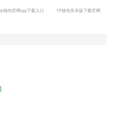
tp钱包官网app下载入口
TP钱包安卓版下载官网
门