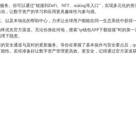
。你可以通过“链接到DeFi、NFT、staking等入口”，实现多元化
活动，让数字资产的学习和应用更具趣味性与参与感。
息、以及本地化的帮助中心，力求让全球用户都能在同一生态系统中获得
终优先官方渠道。无论你身处何地，搜索“tp钱包APP下载链接”时的第
易埋下隐患。
的安全通道与及时的更新服务。等你在掌握了基本操作与安全要点后，t
能性。若你准备好让数字资产管理更高效、更安全，记得通过官方渠道获取